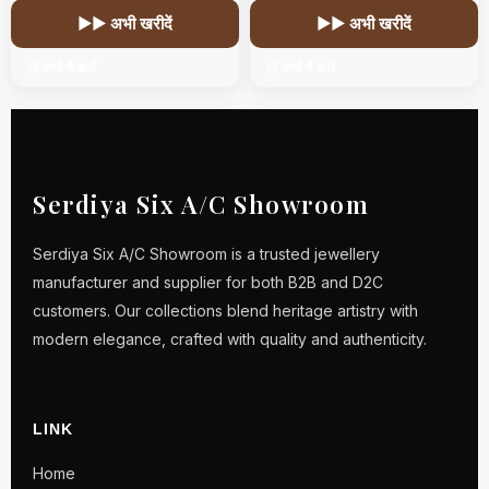
▶▶ अभी खरीदें
▶▶ अभी खरीदें
🛒 कार्ट में डालें
🛒 कार्ट में डालें
Serdiya Six A/C Showroom
Serdiya Six A/C Showroom is a trusted jewellery
manufacturer and supplier for both B2B and D2C
customers. Our collections blend heritage artistry with
modern elegance, crafted with quality and authenticity.
LINK
Home