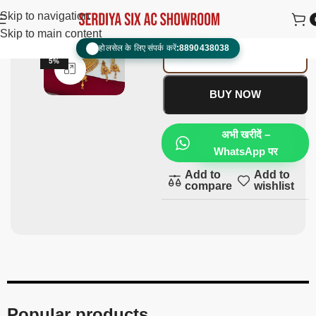
Chokar /
Skip to navigation
Jodhahaar
₹
4,000.00
₹
2,200.00
Skip to main content
होलसेल के लिए संपर्क करें:
8890438038
📞
ADD TO CART
-4
5%
Click to enlarge
BUY NOW
अभी खरीदें –
WhatsApp पर
Add to
Add to
compare
wishlist
Popular products