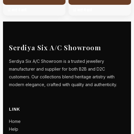
🛒 कार्ट में डालें
🛒 कार्ट में डालें
Serdiya Six A/C Showroom
Serdiya Six A/C Showroom is a trusted jewellery
manufacturer and supplier for both B2B and D2C
customers. Our collections blend heritage artistry with
modern elegance, crafted with quality and authenticity.
LINK
Home
Help