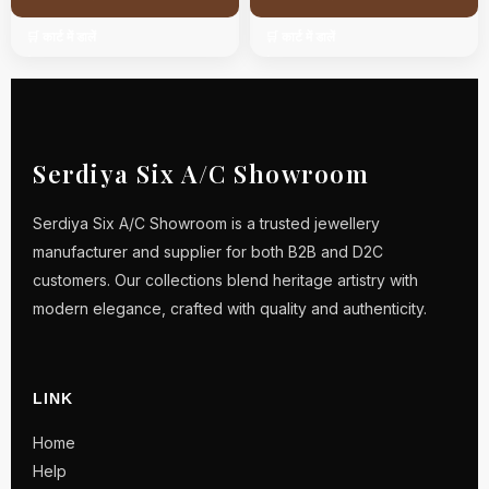
🛒 कार्ट में डालें
🛒 कार्ट में डालें
Serdiya Six A/C Showroom
Serdiya Six A/C Showroom is a trusted jewellery
manufacturer and supplier for both B2B and D2C
customers. Our collections blend heritage artistry with
modern elegance, crafted with quality and authenticity.
LINK
Home
Help