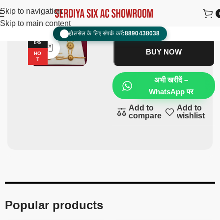
Hathful/Hathpanja
₹
1,000.00
₹
900.00
Skip to navigation
Skip to main content
ADD TO CART
होलसेल के लिए संपर्क करें:
8890438038
📞
-1
0%
Click to enlarge
BUY NOW
HO
T
अभी खरीदें –
WhatsApp पर
Add to
Add to
compare
wishlist
Popular products