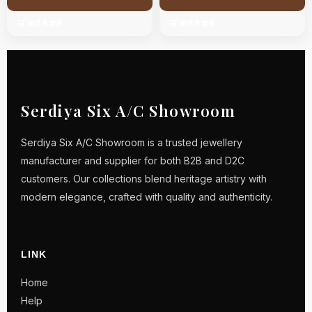
🛒 कार्ट में डालें
🛒 कार्ट में डालें
Serdiya Six A/C Showroom
Serdiya Six A/C Showroom is a trusted jewellery
manufacturer and supplier for both B2B and D2C
customers. Our collections blend heritage artistry with
modern elegance, crafted with quality and authenticity.
LINK
Home
Help