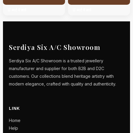
🛒 कार्ट में डालें
🛒 कार्ट में डालें
Serdiya Six A/C Showroom
Serdiya Six A/C Showroom is a trusted jewellery
manufacturer and supplier for both B2B and D2C
customers. Our collections blend heritage artistry with
modern elegance, crafted with quality and authenticity.
LINK
Home
Help