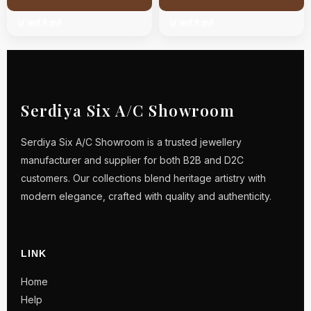
🛒 कार्ट में डालें
🛒 कार्ट में डालें
Serdiya Six A/C Showroom
Serdiya Six A/C Showroom is a trusted jewellery
manufacturer and supplier for both B2B and D2C
customers. Our collections blend heritage artistry with
modern elegance, crafted with quality and authenticity.
LINK
Home
Help