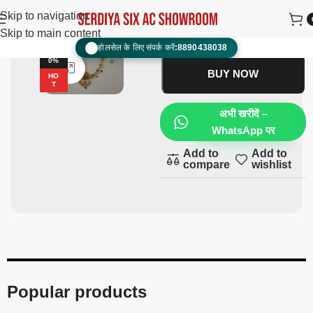
Rakhdi Set
₹
1,500.00
₹
900.00
Skip to navigation
Skip to main content
ADD TO CART
होलसेल के लिए संपर्क करें:
8890438038
📞
-4
0%
Click to enlarge
BUY NOW
HO
T
अभी खरीदें –
WhatsApp पर
Add to
Add to
compare
wishlist
Popular products