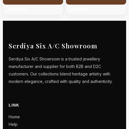
🛒 कार्ट में डालें
🛒 कार्ट में डालें
Serdiya Six A/C Showroom
Serdiya Six A/C Showroom is a trusted jewellery
manufacturer and supplier for both B2B and D2C
customers. Our collections blend heritage artistry with
modern elegance, crafted with quality and authenticity.
LINK
Home
Help