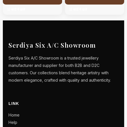
🛒 कार्ट में डालें
🛒 कार्ट में डालें
Serdiya Six A/C Showroom
Serdiya Six A/C Showroom is a trusted jewellery
manufacturer and supplier for both B2B and D2C
customers. Our collections blend heritage artistry with
modern elegance, crafted with quality and authenticity.
LINK
Home
Help