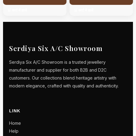
🛒 कार्ट में डालें
🛒 कार्ट में डालें
Serdiya Six A/C Showroom
Serdiya Six A/C Showroom is a trusted jewellery
manufacturer and supplier for both B2B and D2C
customers. Our collections blend heritage artistry with
modern elegance, crafted with quality and authenticity.
LINK
Home
Help