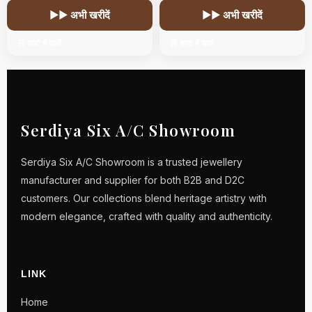
▶▶ अभी खरीदें
▶▶ अभी खरीदें
🛒 कार्ट में डालें
🛒 कार्ट में डालें
Serdiya Six A/C Showroom
Serdiya Six A/C Showroom is a trusted jewellery
manufacturer and supplier for both B2B and D2C
customers. Our collections blend heritage artistry with
modern elegance, crafted with quality and authenticity.
LINK
Home