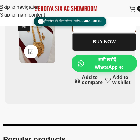
Ranihaar/Ramnav
Skip to navigation
mi
₹
2,500.00
₹
1,800.00
Skip to main content
होलसेल के लिए संपर्क करें:
8890438038
📞
ADD TO CART
-2
8%
BUY NOW
Click to enlarge
अभी खरीदें –
WhatsApp पर
Add to
Add to
compare
wishlist
Popular products