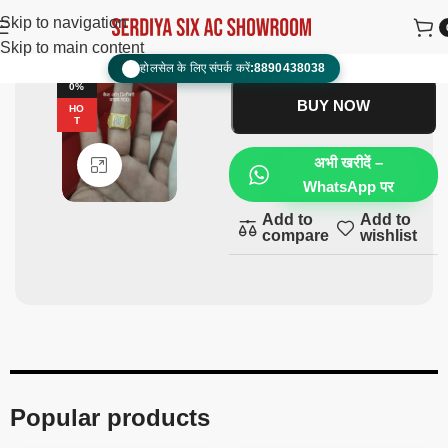
anguthi
₹
1,800.00
₹
900.00
Skip to navigation
Skip to main content
ADD TO CART
होलसेल के लिए संपर्क करें:
8890438038
📞
-5
0%
BUY NOW
HO
T
अभी खरीदें –
Click to enlarge
WhatsApp पर
Add to
Add to
compare
wishlist
Popular products