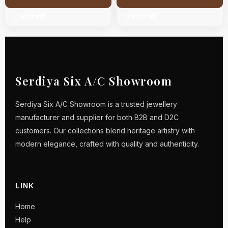
🛒 कार्ट में डालें
🛒 कार्ट में डालें
Serdiya Six A/C Showroom
Serdiya Six A/C Showroom is a trusted jewellery
manufacturer and supplier for both B2B and D2C
customers. Our collections blend heritage artistry with
modern elegance, crafted with quality and authenticity.
LINK
Home
Help