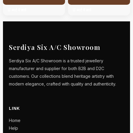
🛒 कार्ट में डालें
🛒 कार्ट में डालें
Serdiya Six A/C Showroom
Serdiya Six A/C Showroom is a trusted jewellery
manufacturer and supplier for both B2B and D2C
customers. Our collections blend heritage artistry with
modern elegance, crafted with quality and authenticity.
LINK
Home
Help