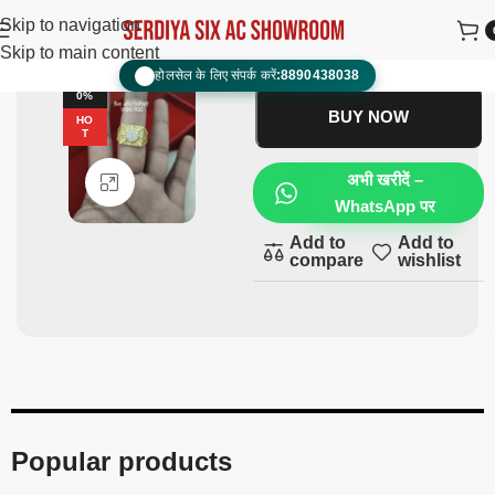
jenst finger Ring
₹
1,800.00
₹
900.00
Skip to navigation
Skip to main content
ADD TO CART
होलसेल के लिए संपर्क करें:
8890438038
📞
-5
0%
BUY NOW
HO
T
अभी खरीदें –
Click to enlarge
WhatsApp पर
Add to
Add to
compare
wishlist
Popular products