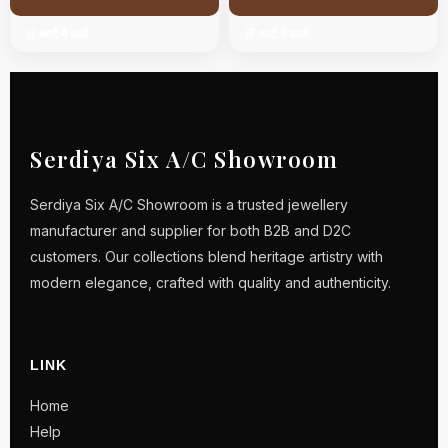
🛒 कार्ट में डालें
🛒 कार्ट में डालें
Serdiya Six A/C Showroom
Serdiya Six A/C Showroom is a trusted jewellery
manufacturer and supplier for both B2B and D2C
customers. Our collections blend heritage artistry with
modern elegance, crafted with quality and authenticity.
LINK
Home
Help