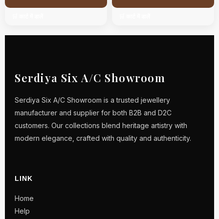
🛒 कार्ट में डालें
🛒 कार्ट में डालें
Serdiya Six A/C Showroom
Serdiya Six A/C Showroom is a trusted jewellery
manufacturer and supplier for both B2B and D2C
customers. Our collections blend heritage artistry with
modern elegance, crafted with quality and authenticity.
LINK
Home
Help