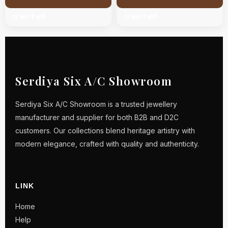
🛒 कार्ट में डालें
🛒 कार्ट में डालें
Serdiya Six A/C Showroom
Serdiya Six A/C Showroom is a trusted jewellery
manufacturer and supplier for both B2B and D2C
customers. Our collections blend heritage artistry with
modern elegance, crafted with quality and authenticity.
LINK
Home
Help