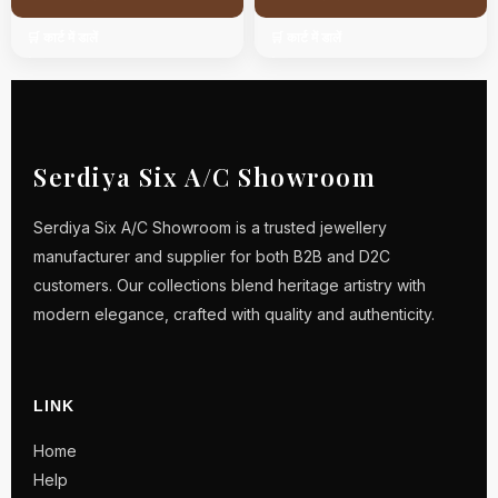
🛒 कार्ट में डालें
🛒 कार्ट में डालें
Serdiya Six A/C Showroom
Serdiya Six A/C Showroom is a trusted jewellery
manufacturer and supplier for both B2B and D2C
customers. Our collections blend heritage artistry with
modern elegance, crafted with quality and authenticity.
LINK
Home
Help