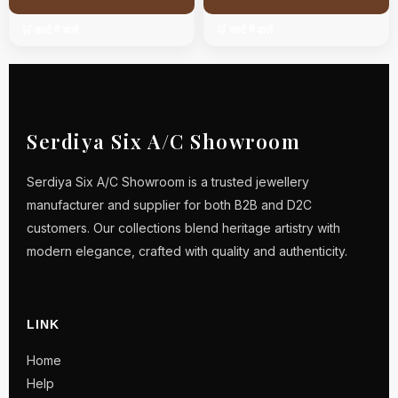
🛒 कार्ट में डालें
🛒 कार्ट में डालें
Serdiya Six A/C Showroom
Serdiya Six A/C Showroom is a trusted jewellery
manufacturer and supplier for both B2B and D2C
customers. Our collections blend heritage artistry with
modern elegance, crafted with quality and authenticity.
LINK
Home
Help