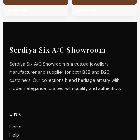
🛒 कार्ट में डालें
🛒 कार्ट में डालें
Serdiya Six A/C Showroom
Serdiya Six A/C Showroom is a trusted jewellery
manufacturer and supplier for both B2B and D2C
customers. Our collections blend heritage artistry with
modern elegance, crafted with quality and authenticity.
LINK
Home
Help