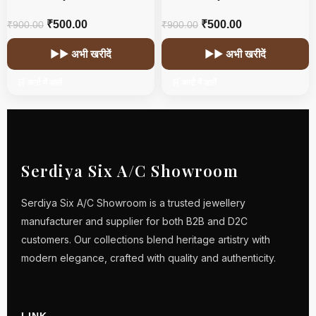
HOT
₹
500.00
₹
500.00
₹
900.00
₹
900.00
▶▶ अभी खरीदें
▶▶ अभी खरीदें
🛒 कार्ट में डालें
🛒 कार्ट में डालें
Serdiya Six A/C Showroom
Serdiya Six A/C Showroom is a trusted jewellery
manufacturer and supplier for both B2B and D2C
customers. Our collections blend heritage artistry with
modern elegance, crafted with quality and authenticity.
LINK